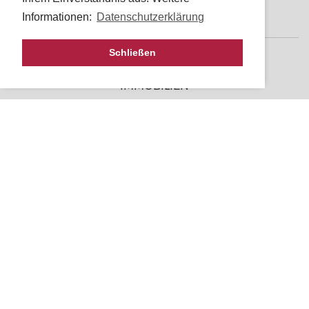
KONTAKT
Informationen:
Datenschutzerklärung
Schließen
PROJEKTE
IMMOBILIEN
REFERENZEN
HASLEHNER AUF SOCIAL MEDIA
KONTAKT
IMPRESSUM
RECHTLICHE INFORMATIONEN & DATENSCHUTZ