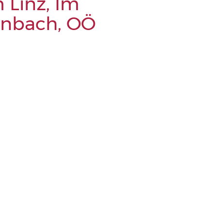
 Linz, Im
rnbach, OÖ