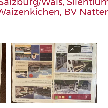
alzburg/Wals, Silentium
 Waizenkichen, BV Natte